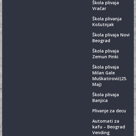
Škola plivaja
Vračar
Škola plivanja
Košutnjak
Škola plivaja Novi
Beograd
Škola plivaja
Zemun Pinki
Škola plivaja
Milan Gale
Muškatirović(25.
Maj)
Škola plivaja
Banjica
Plivanje za decu
Automati za
kafu – Beograd
Vending