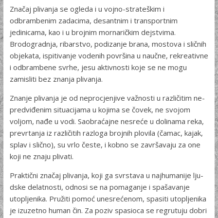
Značaj plivanja se ogleda i u vojno-strateškim i
odbrambenim zadacima, desantnim i transportnim
jedinicama, kao i u brojnim mornaričkim dejstvima.
Brodogradnja, ribarstvo, podizanje brana, mostova i sličnih
objekata, ispitivanje vodenih površina u naučne, rekreativne
i odbrambene svrhe, jesu aktivnosti koje se ne mogu
zamisliti bez znanja plivanja.
Znanje plivanja je od neprocjenjive važnosti u različitim ne­
predviđenim situacijama u kojima se čovek, ne svojom
voljom, nađe u vodi. Saobraćajne nesreće u dolinama reka,
prevrtanja iz različitih razloga brojnih plovila (čamac, kajak,
splav i slično), su vrlo česte, i kobno se završavaju za one
koji ne znaju plivati.
Praktični značaj plivanja, koji ga svrstava u najhumanije lju­
dske delatnosti, odnosi se na pomaganje i spašavanje
utopljenika. Pružiti pomoć unesrećenom, spasiti utopljenika
je izuzetno human čin. Za poziv spasioca se regrutuju dobri