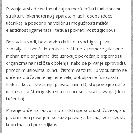
Plivanje vrši adekvatan uticaj na morfološku i funkcionalnu
strukturu lokomotornog aparata mladih osoba (dece i
učenika), a posebno na veličinu i mogućnosti mišića,
elastičnost ligamenata i tetiva i pokretljivost zglobova.
Boravak u vodi, bez obzira da li se u vodi igra, pliva,
zabavlja ili takmiči, intenzivira zaštitne – termoregulacione
mehanizme organima, što uzrokuje povećanje otpornosti
organizma na različita obolenja. Kako se plivanje sprovodi u
prirodnim uslovima, suncu, čistom vazduhu i u vodi, bitno se
utiče na održavanje higijene tela, poboljšanje fizioloških
funkcija kože i stvaranju provita- mina D, što povoljno utiče
na razvoj koštanog sistema u procesu rasta i razvoja (dece
i učenika).
Plivanje utiče na razvoj motoričkih sposobnosti čoveka, a u
prvom redu plivanjem se razvija snaga, brzina, izdržljivost,
koordi­nacija i pokretljivost.