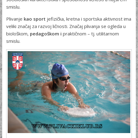
smislu.
Plivanje
kao sport
jefizička, kretna i sportska aktivnost ima
veliki značaj za razvoj ličnosti. Značaj plivanja se ogleda u
biološkom,
pedagoškom i
praktičnom – tj. utilitarnom
smislu.