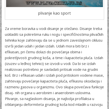
plivanje kao sport
Za vreme boravka u vodi disanje je otežano. Disanje treba
uskladiti sa pokretima ruku i nogu i specifičnostima plivačkih
te­hnika koje zahtevaju da se u jednom zaveslajnom ciklusu
izvrši jedan udah i jedan izdah. Udah mora biti brz i
efikasan, pri čemu dolazi do povećanja obima i
pokretljivosti grudnog koša, a time i kapaciteta pluća. Izdah
(izuzev u leđnoj tehnici) se izvodi u vodi. Da bi se izdah
realizovao potrebno je savladati pritisak vode na grudni
koš. Brz i efikasan udah i izdah pod pritiskom vodene mase,
zahtevaju povećanje kapaciteta pluća, efikasnu oksidaciju i
razmenu gasova u organizmu. Ovo skupa povećava funkcije
disaj- nih organa u aerobnim i anaerobnim uslovima.
Plivanje, sa nagla­skom disanja, je najbolja profilaksa u
otklanjanju deformiteta grud­nog koša kod mladih u razvoju.