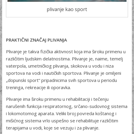
plivanje kao sport
PRAKTIČNI ZNAČAJ PLIVANJA
Plivanje je takva fizička aktivnost koja ima široku primenu u
različitim ljudskim delatnostima. Plivanje je, naime, temelj
vater­pola, umetničkog plivanja, skokova u vodu i niza
sportova na vodi i nautičkih sportova. Plivanje je omiljeni
„dopunski sport“ pri­padnicima svih sportova u periodu
treninga, rekreacije ili oporavka.
Plivanje ima široku primenu u rehabilitaciji i tečenju
narušenih funkcija respiratornog, srčano-sudovnog sistema
i lokomotomog aparata. Veliki broj povreda koštanog i
mišićnog sistema vrlo uspešno se rehabilituje različitim
terapijama u vodi, koje se vezuju i za plivanje.