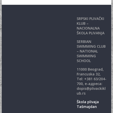
SRPSKI PLIVAČKI
KLUB –
NACIONALNA
ŠKOLA PLIVANJA
SERBIAN
SWIMMING CLUB
– NATIONAL
SWIMMING
SCHOOL
11000 Beograd,
Francuska 32,
Теl: +381 63/204-
700, е-адреса:
dopis@plivackikl
ub.rs
Škola plivaja
Tašmajdan