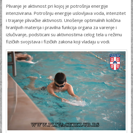
Plivanje je aktivnost pri kojoj je potrošnja energije
intenzivi­rana. Potrošnju energije uslovljava voda, intenzitet
i trajanje pli­vačke aktivnosti. Unošenje optimalnih količina
hranljivih materija i pravilna funkcija organa za varenje i
izlučivanje, podsticani su aktivnostima celog tela u režimu
fizičkih svojstava i fizičkih za­kona koji vladaju u vodi.