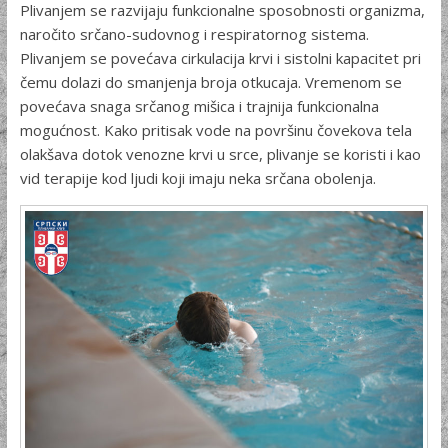
Plivanjem se razvijaju funkcionalne sposobnosti organizma,
naročito srčano-sudovnog i respiratornog sistema.
Plivanjem se povećava cirkulacija krvi i sistolni kapacitet pri
čemu dolazi do smanjenja broja otkucaja. Vremenom se
povećava snaga srčanog mišica i trajnija funkcionalna
mogućnost. Kako pritisak vode na površinu čovekova tela
olakšava dotok venozne krvi u srce, plivanje se koristi i kao
vid terapije kod ljudi koji imaju neka srčana obolenja.