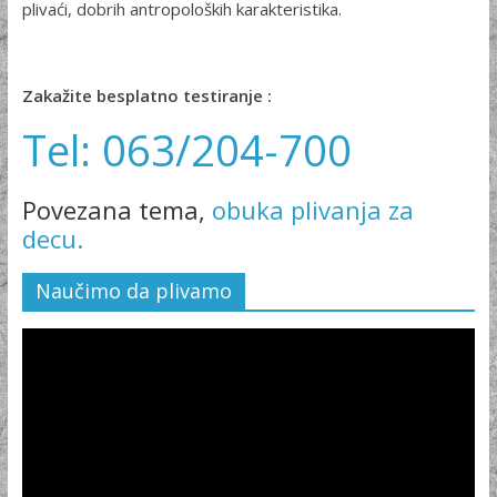
plivaći, dobrih antro­poloških karakteristika.
Zakažite besplatno testiranje :
Tel: 063/204-700
Povezana tema,
obuka plivanja za
decu.
Naučimo da plivamo
Video
Player