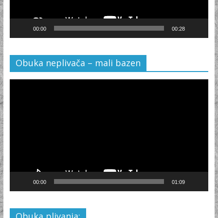
00:00
00:28
Obuka neplivača – mali bazen
Video
Player
00:00
01:09
Obuka plivanja: