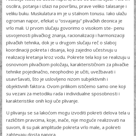
oscilira, potanja i izlazi na površinu, prave veliko talasanje i
veliku buku. Muskulatura im je u stalnom tonusu. Iako ulažu
ogroman napor, efekat u “osvajanju” plivačkih deonica je
vrlo mali. U prvom slučaju govorimo o visokom ste- penu
usvojenosti plivačkog znanja, racionalizaciji i harmonizaciji
plivačkih tehnika, dok je u drugom slučaju reč o slaboj
koordi­naciji pokreta i disanja, koji zajedno učestvuju u
realizaciji kretanja kroz vodu. Pokrete tela koji se realizuju u
osnovnom plivačkom položaju, karakterističnom za plivačke
tehnike pojedinačno, neo­phodno je učiti, uvežbavati i
usavršavati, što je uslovljeno nizom subjektivnih i
objektivnih faktora. Ovom prilikom ističemo samo one koji
su vezani za metodiku rada i individualne sposobnosti i
karakteristike onih koji uče plivanje.
U plivanju se sa lakoćom mogu izvoditi pokreti delova tela u
različitim pravcima, koje, inače, nije moguće realizovati na
suvom, ili su pak amplitude pokreta vrlo male, a pokreti
zahtevaju dosta napora.