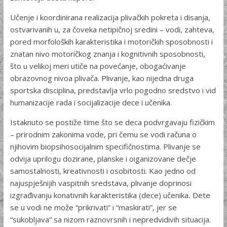
Učenje i koordinirana realizacija plivačkih pokreta i disanja,
ostvarivanih u, za čoveka netipičnoj sredini – vodi, zahteva,
pored mor­foloških karakteristika i motoričkih sposobnosti i
znatan nivo motoričkog znanja i kognitivnih sposobnosti,
što u velikoj meri utiče na povećanje, obogaćivanje
obrazovnog nivoa plivača. Plivanje, kao nijedna druga
sportska disciplina, predstavlja vrlo pogodno sredstvo i vid
humanizacije rada i socijalizacije dece i učenika.
Istaknuto se postiže time što se deca podvrgavaju fizičkim
– prirodnim zakonima vode, pri čemu se vodi računa o
njihovim biopsihosocijalnim specifičnostima. Plivanje se
odvija uprilogu dozirane, planske i oiganizovane dečje
samostalnosti, kreativnosti i osobitosti. Kao jedno od
najuspješnijih vaspitnih sredstava, plivanje doprinosi
izgrađivanju konativnih karakteristika (dece) učenika
.
Dete
se u vodi ne može “prikrivati” i “maskirati”, jer se
“sukobljava” sa nizom raznovrsnih i nepredvidivih situacija.