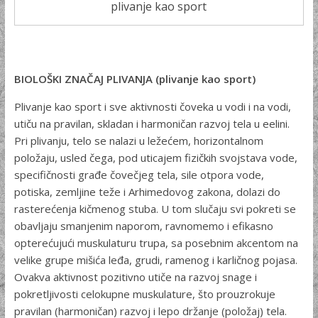
plivanje kao sport
BIOLOŠKI ZNAČAJ PLIVANJA (plivanje kao sport)
Plivanje kao sport i sve aktivnosti čoveka u vodi i na vodi,
utiču na pravilan, skladan i harmoničan razvoj tela u eelini.
Pri plivanju, telo se nalazi u ležećem, horizontalnom
položaju, usled čega, pod uticajem fizičkih svojstava vode,
specifičnosti građe čovečjeg tela, sile otpora vode,
potiska, zemljine teže i Arhimedovog zakona, dolazi do
rasterećenja kičmenog stuba. U tom slučaju svi pokreti se
obavljaju smanjenim naporom, ravnomemo i efikasno
optereću­jući muskulaturu trupa, sa posebnim akcentom na
velike grupe mi­šića leđa, grudi, ramenog i karličnog pojasa.
Ovakva aktivnost pozitivno utiče na razvoj snage i
pokretljivosti celokupne muskula­ture, što prouzrokuje
pravilan (harmoničan) razvoj i lepo držanje (položaj) tela.