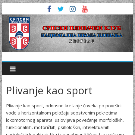
Plivanje kao sport
Plivanje kao sport, odnosno kretanje čoveka po površini
vode u horizont­alnom položaju sopstvenim pokretima
lokomotornog aparata, uslovljava povećanje morfoloških,
funkcionalnih, motoričkih, psiholo­ških, intelektualnih
socioloških karakteristika i sposobnosti lično­sti u najširem