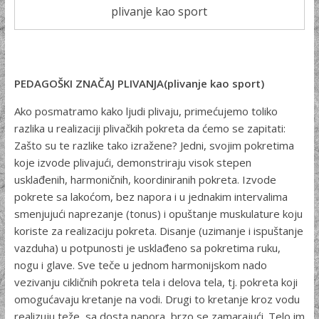
plivanje kao sport
PEDAGOŠKI ZNAČAJ PLIVANJA(plivanje kao sport)
Ako posmatramo kako ljudi plivaju, primećujemo toliko
razlika u realizaciji plivačkih pokreta da ćemo se zapitati:
Zašto su te ra­zlike tako izražene? Jedni, svojim pokretima
koje izvode plivajući, demonstriraju visok stepen
usklađenih, harmoničnih, koordiniranih pokreta. Izvode
pokrete sa lakoćom, bez napora i u jednakim intervalima
smenjujući naprezanje (tonus) i opuštanje muskulature koju
koriste za realizaciju pokreta. Disanje (uzimanje i ispuštanje
vazduha) u potpunosti je usklađeno sa pokretima ruku,
nogu i gla­ve. Sve teče u jednom harmonijskom nado
vezivanju cikličnih po­kreta tela i delova tela, tj. pokreta koji
omogućavaju kretanje na vodi. Drugi to kretanje kroz vodu
realizuju teže, sa dosta napora, brzo se zamarajući. Telo im