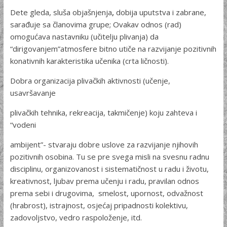
Dete gleda, sluša objašnjenja
,
dobija uputstva i zabrane,
sarađuje sa članovima grupe; Ovakav odnos (rad)
omogućava nastavniku (učitelju plivanja) da
“dirigovanjem”atmosfere bitno utiče na razvijanje pozitivnih
konativnih karakteristika učenika (crta ličnosti).
Dobra organizacija plivačkih aktivnosti (učenje,
usavršavanje
plivačkih tehnika, rekreacija, takmičenje) koju zahteva i
“vodeni
ambijent”- stvaraju dobre uslove za razvijanje njihovih
pozitivnih osobina. Tu se pre svega misli na svesnu radnu
disciplinu, organizovanost i sistematičnost u radu i životu,
kreativnost, ljubav prema učenju i radu, pravilan odnos
prema sebi i drugovima, smelost, upornost, odvažnost
(hrabrost), istrajnost, osjećaj pripadnosti kolektivu,
zadovoljstvo, vedro raspoloženje, itd.