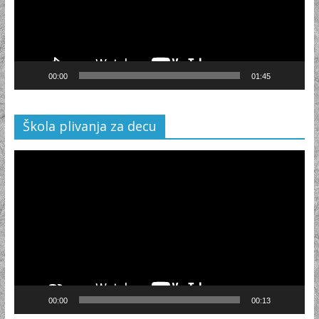
00:00
01:45
Škola plivanja za decu
Video
Player
00:00
00:13