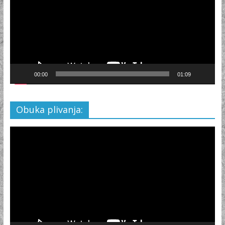
00:00
01:09
Obuka plivanja:
Video
Player