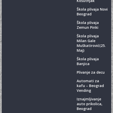
Košutnjak
Škola plivaja Novi
Beograd
Škola plivaja
Zemun Pinki
Škola plivaja
Milan Gale
Muškatirović(25.
Maj)
Škola plivaja
Banjica
Plivanje za decu
Automati za
kafu – Beograd
Vending
Iznajmljivanje
auto prikolica,
Beograd