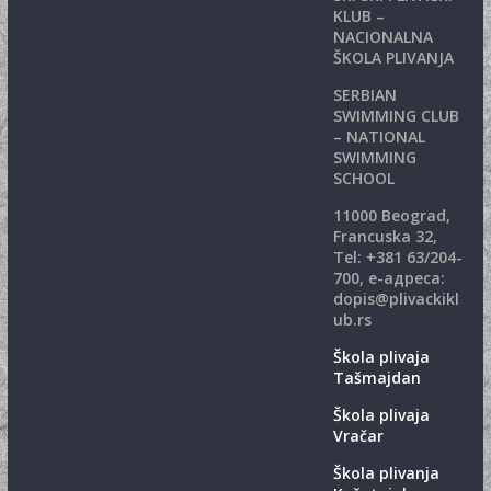
KLUB –
NACIONALNA
ŠKOLA PLIVANJA
SERBIAN
SWIMMING CLUB
– NATIONAL
SWIMMING
SCHOOL
11000 Beograd,
Francuska 32,
Теl: +381 63/204-
700, е-адреса:
dopis@plivackikl
ub.rs
Škola plivaja
Tašmajdan
Škola plivaja
Vračar
Škola plivanja