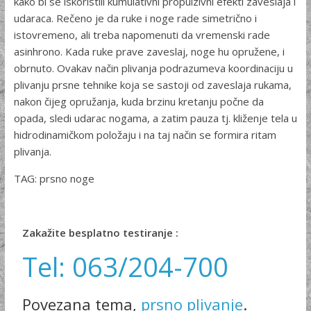
kako bi se iskoristili kumulativni propulzivni efekti zaveslaja i
udaraca. Rečeno je da ruke i noge rade simetrično i
istovremeno, ali treba napomenuti da vremenski rade
asinhrono. Kada ruke prave zaveslaj, noge hu opružene, i
obrnuto. Ovakav način plivanja podrazumeva koordinaciju u
plivanju prsne tehnike koja se sastoji od zaveslaja rukama,
nakon čijeg opružanja, kuda brzinu kretanju počne da
opada, sledi udarac nogama, a zatim pauza tj. kliženje tela u
hidrodinamičkom položaju i na taj način se formira ritam
plivanja.
TAG: prsno noge
Zakažite besplatno testiranje :
Tel: 063/204-700
Povezana tema,
prsno plivanje
.