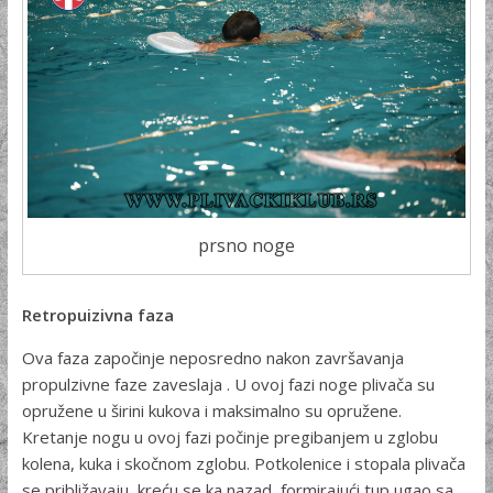
prsno noge
Retropuizivna faza
Ova faza započinje neposredno nakon završavanja
propulzivne faze zaveslaja . U ovoj fazi noge plivača su
opružene u širini kukova i maksimalno su opružene.
Kretanje nogu u ovoj fazi počinje pregibanjem u zglobu
kolena, kuka i skočnom zglobu. Potkolenice i stopala plivača
se približavaju, kreću se ka nazad, formirajući tup ugao sa