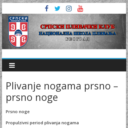
Plivanje nogama prsno –
prsno noge
Prsno noge
Propulzivni period plivanja nogama