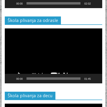
00:00
02:02
Škola plivanja za odrasle
Video
Player
00:00
01:45
Škola plivanja za decu
Video