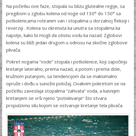
Na početku ove faze, stopala su blizu glutealne regije, sa
pregibom u zglobu kolena od noge od 130° do 150° sa
potkolenicama rotiranim van i stopalima u dorzalnoj fleksiji i
reverziji . Kolena su okrenuta ka unutra sa stopalima ka
napolje, kako bi mogli da otisnu vodu ka nazad. Zglobovi
kolena su bliži jedan drugom u odnosu na skočne zglobove
plivača.
Pokret nogama “vode” stopala i potkolenice, koji započinju
kretanje lateralno, prema nazad, a potom i prema dole,
kružnom putanjom, sa tendencijom da se maksimalno
opruže i dođu u sunožni položaj. Ovakvim pokretom se na
početku zaveslaja stopalima “zahvata” voda, a kasnijim
kretanjem se vrši njeno “potiskivanje” što stvara
propulzivnu silu kojom se ostvaruje kretanje tela plivača.