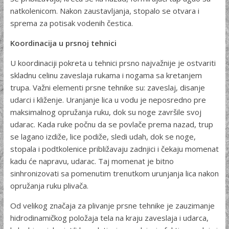
natkolenicom. Nakon zaustavljanja, stopalo se otvara i
sprema za potisak vodenih čestica.
Koordinacija u prsnoj tehnici
U koordinaciji pokreta u tehnici prsno najvažnije je ostvariti
skladnu celinu zaveslaja rukama i nogama sa kretanjem
trupa. Važni elementi prsne tehnike su: zaveslaj, disanje
udarci i kliženje. Uranjanje lica u vodu je neposredno pre
maksimalnog opružanja ruku, dok su noge završile svoj
udarac. Kada ruke počnu da se povlače prema nazad, trup
se lagano izdiže, lice podiže, sledi udah, dok se noge,
stopala i podtkolenice približavaju zadnjici i čekaju momenat
kadu će napravu, udarac. Taj momenat je bitno
sinhronizovati sa pomenutim trenutkom urunjanja lica nakon
opružanja ruku plivača.
Od velikog značaja za plivanje prsne tehnike je zauzimanje
hidrodinamičkog položaja tela na kraju zaveslaja i udarca,