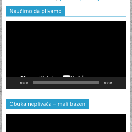
Naučimo da plivamo
Video
Player
00:00
00:28
Obuka neplivača – mali bazen
Video
Player