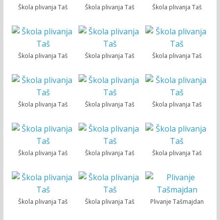
Škola plivanja Taš
Škola plivanja Taš
Škola plivanja Taš
Škola plivanja Taš
Škola plivanja Taš
Škola plivanja Taš
Škola plivanja Taš
Škola plivanja Taš
Škola plivanja Taš
Škola plivanja Taš
Škola plivanja Taš
Škola plivanja Taš
Škola plivanja Taš
Škola plivanja Taš
Plivanje Tašmajdan