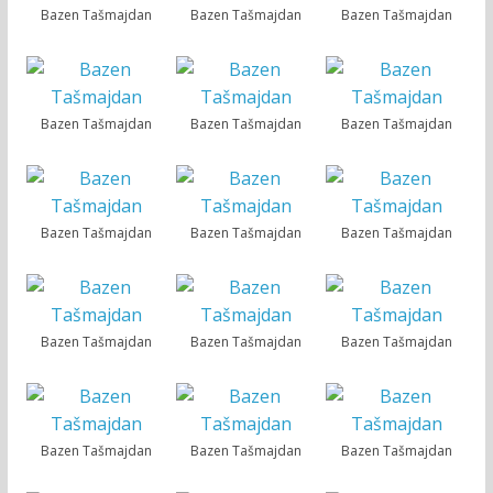
Bazen Tašmajdan
Bazen Tašmajdan
Bazen Tašmajdan
Bazen Tašmajdan
Bazen Tašmajdan
Bazen Tašmajdan
Bazen Tašmajdan
Bazen Tašmajdan
Bazen Tašmajdan
Bazen Tašmajdan
Bazen Tašmajdan
Bazen Tašmajdan
Bazen Tašmajdan
Bazen Tašmajdan
Bazen Tašmajdan