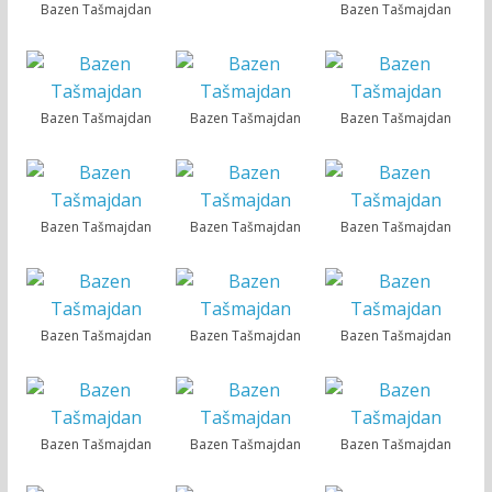
Bazen Tašmajdan
Bazen Tašmajdan
Bazen Tašmajdan
Bazen Tašmajdan
Bazen Tašmajdan
Bazen Tašmajdan
Bazen Tašmajdan
Bazen Tašmajdan
Bazen Tašmajdan
Bazen Tašmajdan
Bazen Tašmajdan
Bazen Tašmajdan
Bazen Tašmajdan
Bazen Tašmajdan