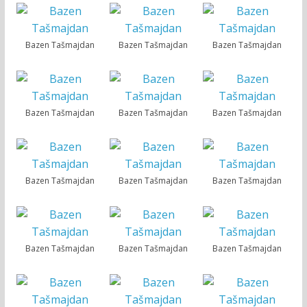
Bazen Tašmajdan
Bazen Tašmajdan
Bazen Tašmajdan
Bazen Tašmajdan
Bazen Tašmajdan
Bazen Tašmajdan
Bazen Tašmajdan
Bazen Tašmajdan
Bazen Tašmajdan
Bazen Tašmajdan
Bazen Tašmajdan
Bazen Tašmajdan