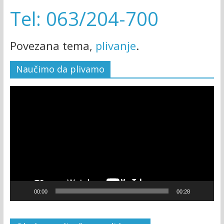
Tel: 063/204-700
Povezana tema,
plivanje
.
Naučimo da plivamo
Video
Player
00:00
00:28