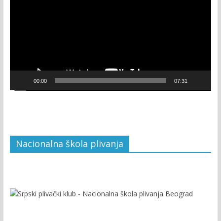
00:00
07:31
Nacionalna škola plivanja