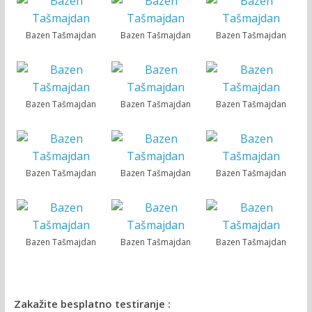
Bazen Tašmajdan
Bazen Tašmajdan
Bazen Tašmajdan
Bazen Tašmajdan
Bazen Tašmajdan
Bazen Tašmajdan
Bazen Tašmajdan
Bazen Tašmajdan
Bazen Tašmajdan
Bazen Tašmajdan
Bazen Tašmajdan
Bazen Tašmajdan
Zakažite besplatno testiranje :