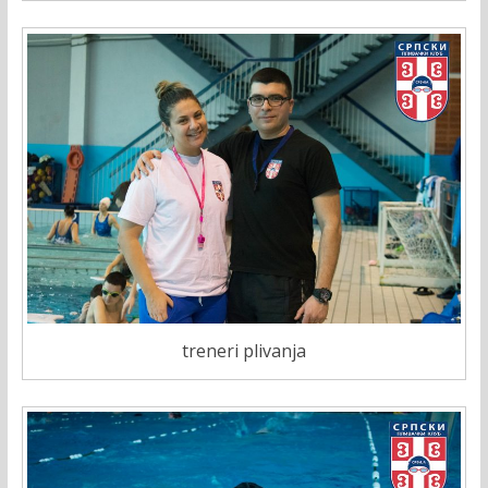
treneri plivanja