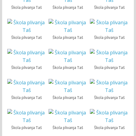
Škola plivanja Taš
Škola plivanja Taš
Škola plivanja Taš
Škola plivanja Taš
Škola plivanja Taš
Škola plivanja Taš
Škola plivanja Taš
Škola plivanja Taš
Škola plivanja Taš
Škola plivanja Taš
Škola plivanja Taš
Škola plivanja Taš
Škola plivanja Taš
Škola plivanja Taš
Škola plivanja Taš