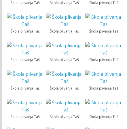
Škola plivanja Taš
Škola plivanja Taš
Škola plivanja Taš
Škola plivanja Taš
Škola plivanja Taš
Škola plivanja Taš
Škola plivanja Taš
Škola plivanja Taš
Škola plivanja Taš
Škola plivanja Taš
Škola plivanja Taš
Škola plivanja Taš
Škola plivanja Taš
Škola plivanja Taš
Škola plivanja Taš