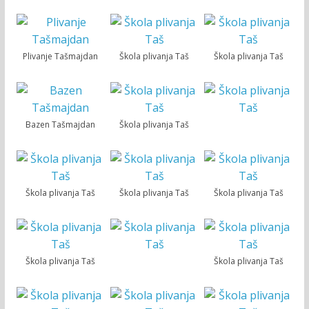
Plivanje Tašmajdan
Škola plivanja Taš
Škola plivanja Taš
Bazen Tašmajdan
Škola plivanja Taš
Škola plivanja Taš
Škola plivanja Taš
Škola plivanja Taš
Škola plivanja Taš
Škola plivanja Taš