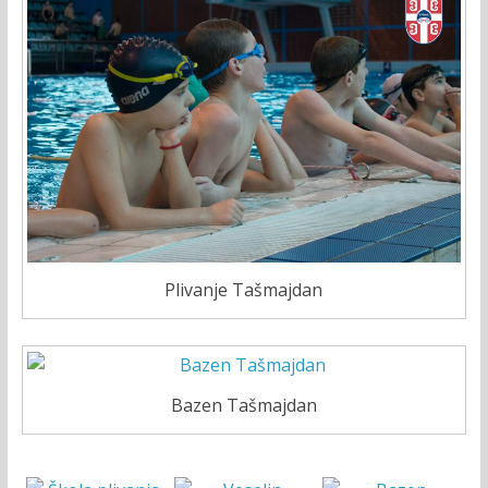
Plivanje Tašmajdan
Bazen Tašmajdan