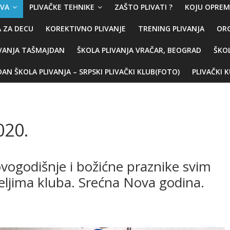
IVA
PLIVAČKE TEHNIKE
ZAŠTO PLIVATI ?
KOJU OPREM
A ZA DECU
KOREKTIVNO PLIVANJE
TRENING PLIVANJA
OR
IVANJA TAŠMAJDAN
ŠKOLA PLIVANJA VRAČAR, BEOGRAD
ŠKO
AN ŠKOLA PLIVANJA – SRPSKI PLIVAČKI KLUB(FOTO)
PLIVAČKI 
020.
novogodišnje i božićne praznike svim
ateljima kluba. Srećna Nova godina.