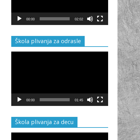
00:00
02:02
Škola plivanja za odrasle
Video
Player
00:00
01:45
Škola plivanja za decu
Video