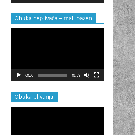
Obuka neplivača – mali bazen
Video
Player
00:00
01:09
Obuka plivanja:
Video
Player