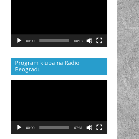
Player
00:00
00:13
Program kluba na Radio
Beogradu
Video
Player
00:00
07:31