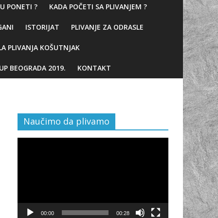
U PONETI ?
KADA POČETI SA PLIVANJEM ?
GANI
ISTORIJAT
PLIVANJE ZA ODRASLE
LA PLIVANJA KOŠUTNJAK
KUP BEOGRADA 2019.
KONTAKT
Naučimo da plivamo
Video
Player
00:00
00:28