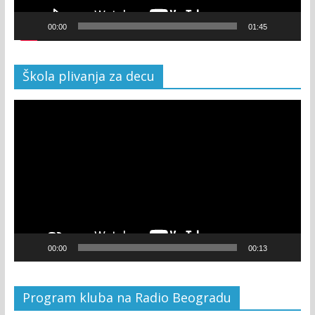
00:00
01:45
Škola plivanja za decu
Video
Player
00:00
00:13
Program kluba na Radio Beogradu