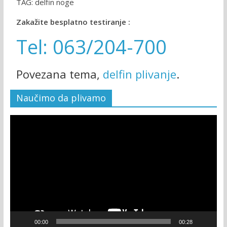
TAG: delfin noge
Zakažite besplatno testiranje :
Tel: 063/204-700
Povezana tema,
delfin plivanje
.
Naučimo da plivamo
Video
Player
00:00
00:28