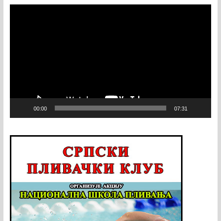
Video
Player
00:00
07:31