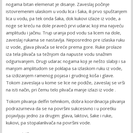
nogama bitan elemenat je disanje. Zaveslaj počinje
istovremenim ulaskom u vodu lica i šaka, ili prvo spuštanjem
lica u vodu, pa tek onda šaka, dok kukovi izlaze iz vode, a
noge se kreću na dole praveći prvi udarac koji ima najveću
amplitudu i jačinu. Trup uranja pod vodu sa licem na dole,
zaveslaj rukama se nastavlja. Neposredno pre izlaska ruku
iz vode, glava plivača se kreće prema gore. Ruke prolaze
iza tela plivača sa težnjom da napuste vodu snažnim
odgurivanjem. Drugi udarac nogama koji je nešto slabiji i sa
manjom amplitudom se poklapa sa izlaskom ruku iz vode,
sa izdizanjem ramenog pojasa i grudnog koša i glave.
Tokom zaveslaja u kome se lice ne podiže, zaveslaj se vrši
na isti način, pri čemu telo plivača manje izlazi iz vode .
Tokom plivanja delfin tehnikom, dobra koordinacija plivanja
podrazurneva da se na površini sukcesivno i u poretku
pojavljuju jedno za drugim: glava, laktovi, šake i ruke,
kukovi, pa stopalanlivača na površini vode.