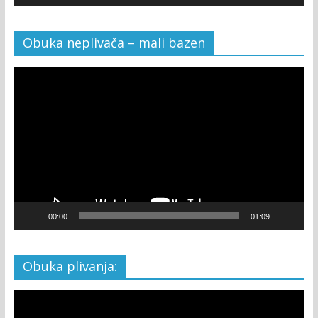
Obuka neplivača – mali bazen
Video
Player
00:00
01:09
Obuka plivanja:
Video
Player