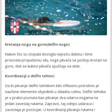
Kretanja nogu na gore(delfin noge)
Nakon što su stopala dostigla najveću dubinu i time
proizvela propulzivnu silu, noge plivača se počinju kretati na
gore, dok se kukovi plivača spuštaju na dole.
Koordinaciji u delfin tehnici
Da bi plivanje delfin tehnikom bilo efikasno potrebno je
naučene elemente objediniti u skladnu celinu. Delfin tehnika
je u praksi poznata kao plivanje dva udarca nogama na
jedan zaveslaj rukama. Zapravo, taj odnps udaraca i
zaveslaja je postojan. U koordinaciji plivanja rukama i