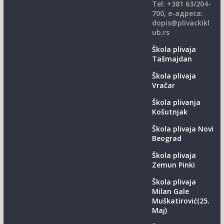
Теl: +381 63/204-
700, е-адреса:
dopis@plivackikl
ub.rs
Škola plivaja
Tašmajdan
Škola plivaja
Vračar
Škola plivanja
Košutnjak
Škola plivaja Novi
Beograd
Škola plivaja
Zemun Pinki
Škola plivaja
Milan Gale
Muškatirović(25.
Maj)