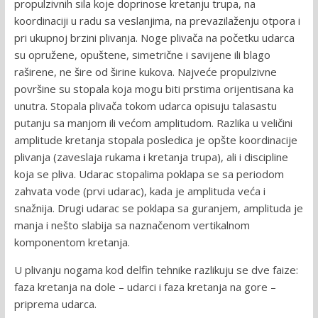
propulzivnih sila koje doprinose kretanju trupa, na
koordinaciji u radu sa veslanjima, na prevazilaženju otpora i
pri ukupnoj brzini plivanja. Noge plivača na početku udarca
su opružene, opuštene, simetrične i savijene ili blago
raširene, ne šire od širine kukova. Najveće propulzivne
površine su stopala koja mogu biti prstima orijentisana ka
unutra. Stopala plivača tokom udarca opisuju talasastu
putanju sa manjom ili većom amplitudom. Razlika u veličini
amplitude kretanja stopala posledica je opšte koordinacije
plivanja (zaveslaja rukama i kretanja trupa), ali i discipline
koja se pliva. Udarac stopalima poklapa se sa periodom
zahvata vode (prvi udarac), kada je amplituda veća i
snažnija. Drugi udarac se poklapa sa guranjem, amplituda je
manja i nešto slabija sa naznačenom vertikalnom
komponentom kretanja.
U plivanju nogama kod delfin tehnike razlikuju se dve faize:
faza kretanja na dole – udarci i faza kretanja na gore –
priprema udarca.