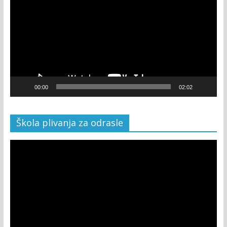
00:00
02:02
Škola plivanja za odrasle
Video
Player