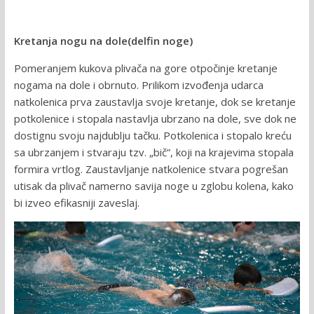
Kretanja nogu na dole(delfin noge)
Pomeranjem kukova plivača na gore otpočinje kretanje
nogama na dole i obrnuto. Prilikom izvođenja udarca
natkolenica prva zaustavlja svoje kretanje, dok se kretanje
potkolenice i stopala nastavlja ubrzano na dole, sve dok ne
dostignu svoju najdublju tačku. Potkolenica i stopalo kreću
sa ubrzanjem i stvaraju tzv. „bič”, koji na krajevima stopala
formira vrtlog. Zaustavljanje natkolenice stvara pogrešan
utisak da plivač namerno savija noge u zglobu kolena, kako
bi izveo efikasniji zaveslaj.