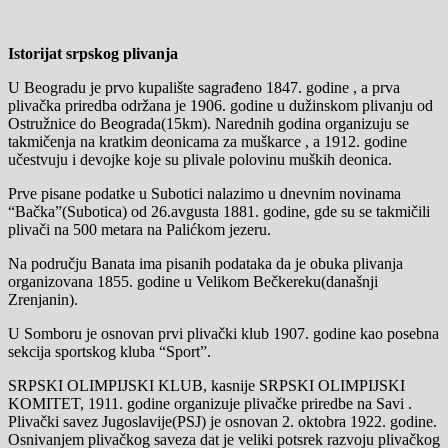
Istorijat srpskog plivanja
U Beogradu je prvo kupalište sagrađeno 1847. godine , a prva
plivačka priredba održana je 1906. godine u dužinskom plivanju od
Ostružnice do Beograda(15km). Narednih godina organizuju se
takmičenja na kratkim deonicama za muškarce , a 1912. godine
učestvuju i devojke koje su plivale polovinu muških deonica.
Prve pisane podatke u Subotici nalazimo u dnevnim novinama
“Bačka”(Subotica) od 26.avgusta 1881. godine, gde su se takmičili
plivači na 500 metara na Palićkom jezeru.
Na području Banata ima pisanih podataka da je obuka plivanja
organizovana 1855. godine u Velikom Bečkereku(današnji
Zrenjanin).
U Somboru je osnovan prvi plivački klub 1907. godine kao posebna
sekcija sportskog kluba “Sport”.
SRPSKI OLIMPIJSKI KLUB, kasnije SRPSKI OLIMPIJSKI
KOMITET, 1911. godine organizuje plivačke priredbe na Savi .
Plivački savez Jugoslavije(PSJ) je osnovan 2. oktobra 1922. godine.
Osnivanjem plivačkog saveza dat je veliki potsrek razvoju plivačkog