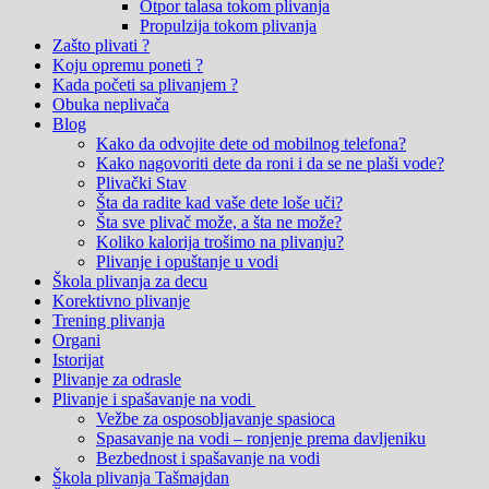
Otpor talasa tokom plivanja
Propulzija tokom plivanja
Zašto plivati ?
Koju opremu poneti ?
Kada početi sa plivanjem ?
Obuka neplivača
Blog
Kako da odvojite dete od mobilnog telefona?
Kako nagovoriti dete da roni i da se ne plaši vode?
Plivački Stav
Šta da radite kad vaše dete loše uči?
Šta sve plivač može, a šta ne može?
Koliko kalorija trošimo na plivanju?
Plivanje i opuštanje u vodi
Škola plivanja za decu
Korektivno plivanje
Trening plivanja
Organi
Istorijat
Plivanje za odrasle
Plivanje i spašavanje na vodi
Vežbe za osposobljavanje spasioca
Spasavanje na vodi – ronjenje prema davljeniku
Bezbednost i spašavanje na vodi
Škola plivanja Tašmajdan