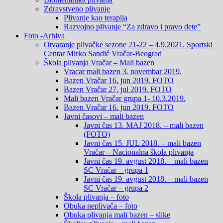
Zdravstveno plivanje
Plivanje kao terapija
Razvojno plivanje “Za zdravo i pravo dete”
Foto -Arhiva
Otvaranje plivačke sezone 21-22 – 4.9.2021. Sportski
Centar Mirko Sandić Vračar-Beograd
Škola plivanja Vračar – Mali bazen
Vracar mali bazen 3. novembar 2019.
Bazen Vračar 16. jun 2019. FOTO
Bazen Vračar 27. jul 2019. FOTO
Mali bazen Vračar grupa 1- 10.3.2019.
Bazen Vračar 16. jun 2019. FOTO
Javni časovi – mali bazen
Javni čas 13. MAJ 2018. – mali bazen
(FOTO)
Javni čas 15. JUL 2018. – mali bazen
Vračar – Nacionalna škola plivanja
Javni čas 19. avgust 2018. – mali bazen
SC Vračar – grupa 1
Javni čas 19. avgust 2018. – mali bazen
SC Vračar – grupa 2
Škola plivanja – foto
Obuka neplivača – foto
Obuka plivanja mali bazen – slike