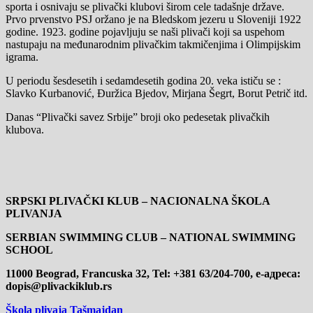
sporta i osnivaju se plivački klubovi širom cele tadašnje države.
Prvo prvenstvo PSJ oržano je na Bledskom jezeru u Sloveniji 1922
godine. 1923. godine pojavljuju se naši plivači koji sa uspehom
nastupaju na međunarodnim plivačkim takmičenjima i Olimpijskim
igrama.
U periodu šesdesetih i sedamdesetih godina 20. veka ističu se :
Slavko Kurbanović, Đuržica Bjedov, Mirjana Šegrt, Borut Petrič itd.
Danas “Plivački savez Srbije” broji oko pedesetak plivačkih
klubova.
SRPSKI PLIVAČKI KLUB – NACIONALNA ŠKOLA
PLIVANJA
SERBIAN SWIMMING CLUB – NATIONAL SWIMMING
SCHOOL
11000 Beograd, Francuska 32, Теl: +381 63/204-700, е-адреса:
dopis@plivackiklub.rs
Škola plivaja Tašmajdan