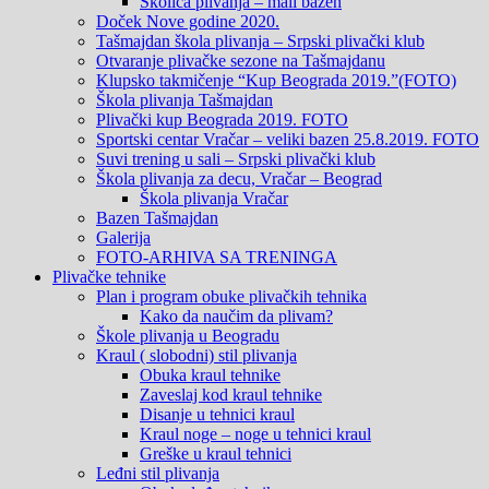
Školica plivanja – mali bazen
Doček Nove godine 2020.
Tašmajdan škola plivanja – Srpski plivački klub
Otvaranje plivačke sezone na Tašmajdanu
Klupsko takmičenje “Kup Beograda 2019.”(FOTO)
Škola plivanja Tašmajdan
Plivački kup Beograda 2019. FOTO
Sportski centar Vračar – veliki bazen 25.8.2019. FOTO
Suvi trening u sali – Srpski plivački klub
Škola plivanja za decu, Vračar – Beograd
Škola plivanja Vračar
Bazen Tašmajdan
Galerija
FOTO-ARHIVA SA TRENINGA
Plivačke tehnike
Plan i program obuke plivačkih tehnika
Kako da naučim da plivam?
Škole plivanja u Beogradu
Kraul ( slobodni) stil plivanja
Obuka kraul tehnike
Zaveslaj kod kraul tehnike
Disanje u tehnici kraul
Kraul noge – noge u tehnici kraul
Greške u kraul tehnici
Leđni stil plivanja