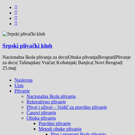
Srpski plivački klub
Nacionalna škola plivanja za decu|Obuka plivanja|Beograd|Plivanje
za decu| Tašmajdan| Vračar| Košutnjak| Banjica| Novi Beograd|
25.maj|
Naslovna
Upis
Plivanje
Nacionalna škola plivanja
Rekreativno plivanje
Plivaj i uživaj – Vodič za pravilno plivanje
Časovi plivanja
Obuka plivanja
Pravilno plivanje
Metodi obuke plivanja
Plan i program škole plivanja