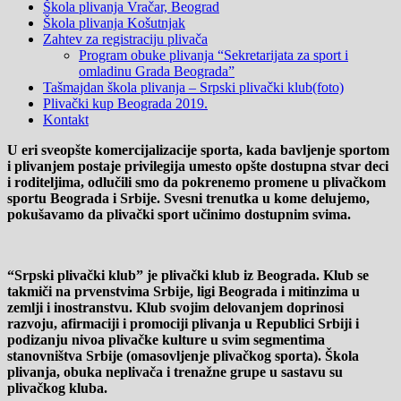
Škola plivanja Vračar, Beograd
Škola plivanja Košutnjak
Zahtev za registraciju plivača
Program obuke plivanja “Sekretarijata za sport i
omladinu Grada Beograda”
Tašmajdan škola plivanja – Srpski plivački klub(foto)
Plivački kup Beograda 2019.
Kontakt
U eri sveopšte komercijalizacije sporta, kada bavljenje sportom
i plivanjem postaje privilegija umesto opšte dostupna stvar deci
i roditeljima, odlučili smo da pokrenemo promene u plivačkom
sportu Beograda i Srbije. Svesni trenutka u kome delujemo,
pokušavamo da plivački sport učinimo dostupnim svima.
“Srpski plivački klub” je plivački klub iz Beograda. Klub se
takmiči na prvenstvima Srbije, ligi Beograda i mitinzima u
zemlji i inostranstvu. Klub svojim delovanjem doprinosi
razvoju, afirmaciji i promociji plivanja u Republici Srbiji i
podizanju nivoa plivačke kulture u svim segmentima
stanovništva Srbije (omasovljenje plivačkog sporta). Škola
plivanja, obuka neplivača i trenažne grupe u sastavu su
plivačkog kluba.