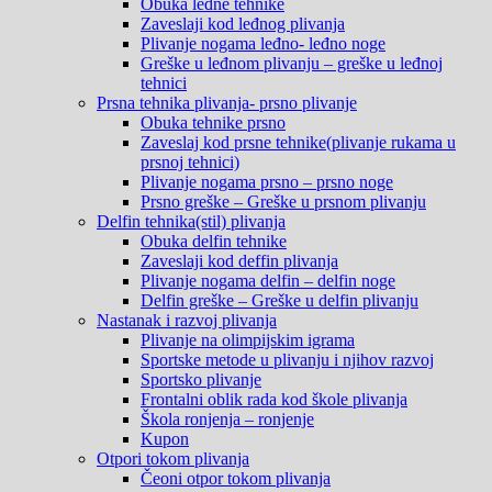
Obuka leđne tehnike
Zaveslaji kod leđnog plivanja
Plivanje nogama leđno- leđno noge
Greške u leđnom plivanju – greške u leđnoj
tehnici
Prsna tehnika plivanja- prsno plivanje
Obuka tehnike prsno
Zaveslaj kod prsne tehnike(plivanje rukama u
prsnoj tehnici)
Plivanje nogama prsno – prsno noge
Prsno greške – Greške u prsnom plivanju
Delfin tehnika(stil) plivanja
Obuka delfin tehnike
Zaveslaji kod deffin plivanja
Plivanje nogama delfin – delfin noge
Delfin greške – Greške u delfin plivanju
Nastanak i razvoj plivanja
Plivanje na olimpijskim igrama
Sportske metode u plivanju i njihov razvoj
Sportsko plivanje
Frontalni oblik rada kod škole plivanja
Škola ronjenja – ronjenje
Kupon
Otpori tokom plivanja
Čeoni otpor tokom plivanja