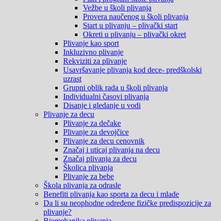
Vežbe u školi plivanja
Provera naučenog u školi plivanja
Start u plivanju – plivački start
Okreti u plivanju – plivački okret
Plivanje kao sport
Inkluzivno plivanje
Rekviziti za plivanje
Usavršavanje plivanja kod dece- predškolski
uzrast
Grupni oblik rada u školi plivanja
Individualni časovi plivanja
Disanje i gledanje u vodi
Plivanje za decu
Plivanje za dečake
Plivanje za devojčice
Plivanje za decu cenovnik
Značaj i uticaj plivanja na decu
Značaj plivanja za decu
Školica plivanja
Plivanje za bebe
Škola plivanja za odrasle
Benefiti plivanja kao sporta za decu i mlade
Da li su neophodne određene fizičke predispozicije za
plivanje?
Biomehanika plivanja